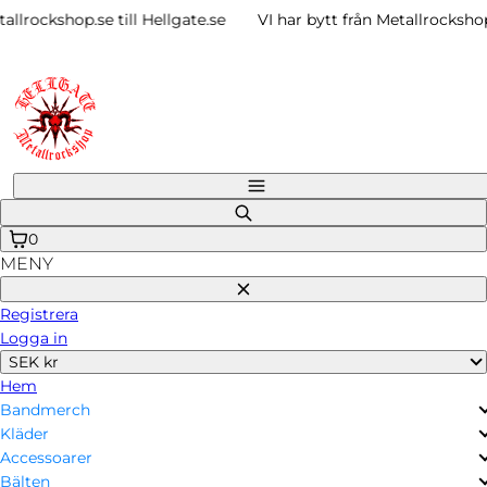
Gå
rockshop.se till Hellgate.se
VI har bytt från Metallrockshop.se 
vidare
till
innehåll
Meny
Sök
på
0
MENY
Stäng
Registrera
Logga in
SEK kr
Hem
Bandmerch
Kläder
Accessoarer
Bälten