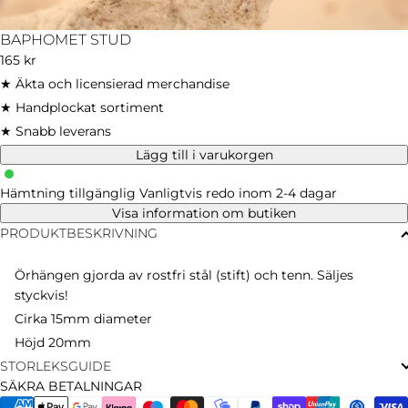
BAPHOMET STUD
Ordinarie
165 kr
pris
★ Äkta och licensierad merchandise
★ Handplockat sortiment
★ Snabb leverans
Lägg till i varukorgen
Hämtning tillgänglig
Vanligtvis redo inom 2-4 dagar
Visa information om butiken
PRODUKTBESKRIVNING
Örhängen gjorda av rostfri stål (stift) och tenn. Säljes
styckvis!
Cirka 15mm diameter
Höjd 20mm
STORLEKSGUIDE
SÄKRA BETALNINGAR