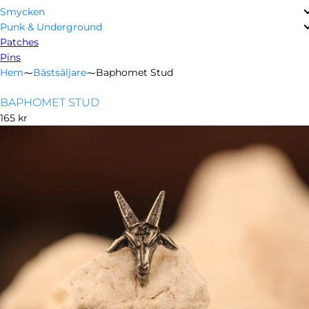
Smycken
Punk & Underground
Patches
Pins
Hem
⁓
Bästsäljare
⁓
Baphomet Stud
BAPHOMET STUD
Ordinarie
165 kr
pris
Öppna
media
i
modal