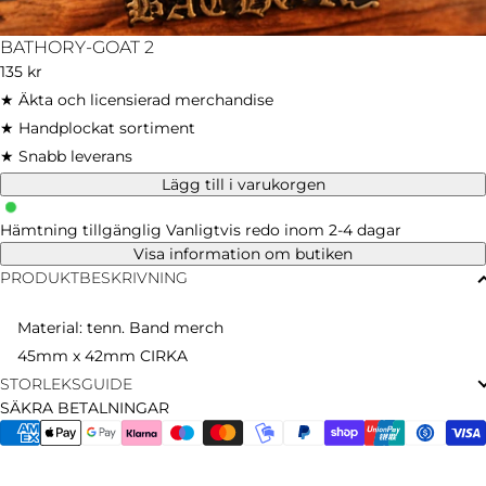
BATHORY-GOAT 2
Ordinarie
135 kr
pris
★ Äkta och licensierad merchandise
★ Handplockat sortiment
★ Snabb leverans
Lägg till i varukorgen
Hämtning tillgänglig
Vanligtvis redo inom 2-4 dagar
Visa information om butiken
PRODUKTBESKRIVNING
Material: tenn. Band merch
45mm x 42mm CIRKA
STORLEKSGUIDE
SÄKRA BETALNINGAR