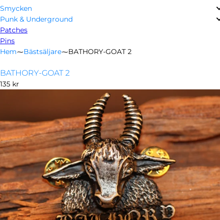
Smycken
Punk & Underground
Patches
Pins
Hem
⁓
Bästsäljare
⁓
BATHORY-GOAT 2
BATHORY-GOAT 2
Ordinarie
135 kr
pris
Öppna
media
i
modal