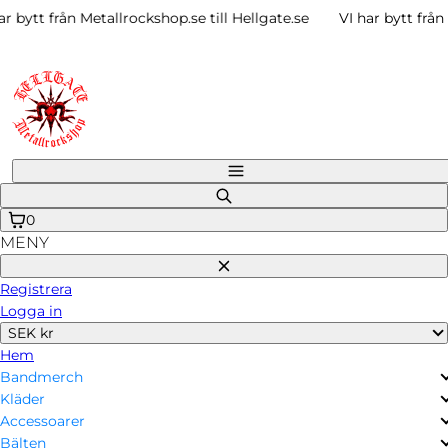
Gå
bytt från Metallrockshop.se till Hellgate.se
VI har bytt från Me
vidare
till
innehåll
Meny
Sök
på
0
MENY
Stäng
Registrera
Logga in
SEK kr
Hem
Bandmerch
Kläder
Accessoarer
Bälten