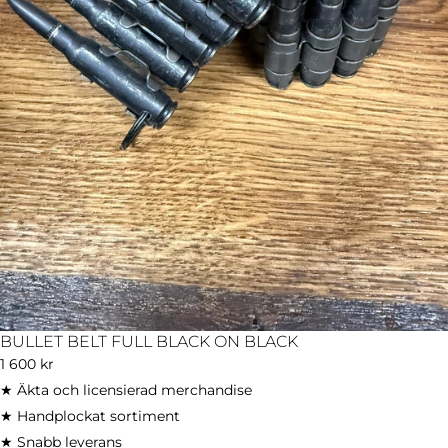
BULLET BELT FULL BLACK ON BLACK
Ordinarie
1 600 kr
pris
★ Äkta och licensierad merchandise
★ Handplockat sortiment
★ Snabb leverans