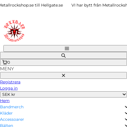
Gå
llrockshop.se till Hellgate.se
VI har bytt från Metallrockshop.s
vidare
till
innehåll
Meny
Sök
på
0
MENY
Stäng
Registrera
Logga in
SEK kr
Hem
Bandmerch
Kläder
Accessoarer
Bälten