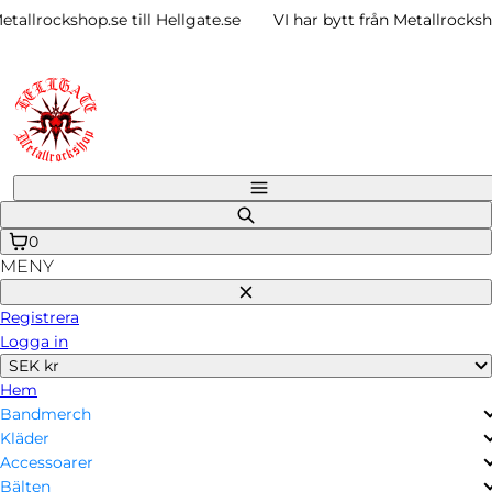
Gå
allrockshop.se till Hellgate.se
VI har bytt från Metallrockshop.s
vidare
till
innehåll
Meny
Sök
på
0
MENY
Stäng
Registrera
Logga in
SEK kr
Hem
Bandmerch
Kläder
Accessoarer
Bälten