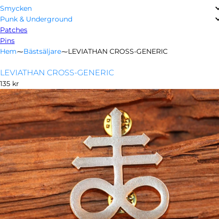
Smycken
Punk & Underground
Patches
Pins
Hem
⁓
Bästsäljare
⁓
LEVIATHAN CROSS-GENERIC
LEVIATHAN CROSS-GENERIC
Ordinarie
135 kr
pris
Öppna
media
i
modal